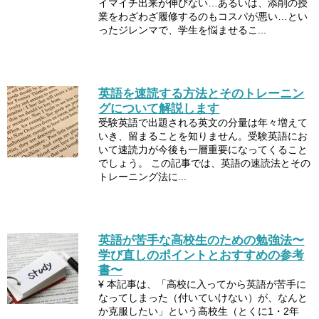
イマイチ出来が伸びない…あるいは、添削の授
業をわざわざ履修するのもコスパが悪い…とい
ったジレンマで、学生を悩ませるこ...
英語を速読する方法とそのトレーニン
グについて解説します
受験英語で出題される英文の分量は年々増えて
いき、留まることを知りません。受験英語にお
いて速読力が今後も一層重要になってくること
でしょう。 この記事では、英語の速読法とその
トレーニング法に...
英語が苦手な高校生のための勉強法〜
学び直しのポイントとおすすめの参考
書〜
¥ 本記事は、「高校に入ってから英語が苦手に
なってしまった（付いていけない）が、なんと
か克服したい」という高校生（とくに1・2年