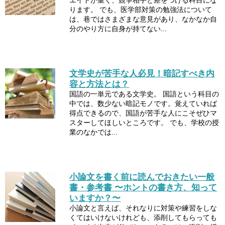
ります。 でも、医学部対策の勉強法について
は、巷ではさまざまな意見があり、なかなか自
分のやり方に自身が持てない...
文学史が苦手な人必見！暗記すべき内
容と方法とは？
国語の一単元である文学史。 国語という科目の
中では、数少ない暗記モノです。覚えていれば
得点できるので、国語が苦手な人にこそぜひマ
スターしてほしいところです。 でも、学校の授
業のなかでは...
小論文を書く前に読んでおきたい一般
書・参考書 〜ホントの書き方、知って
いますか？〜
小論文と言えば、それなりに対策や練習をしな
くてはいけないけれども、添削してもらっても