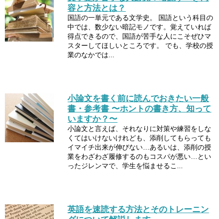
容と方法とは？
国語の一単元である文学史。 国語という科目の
中では、数少ない暗記モノです。覚えていれば
得点できるので、国語が苦手な人にこそぜひマ
スターしてほしいところです。 でも、学校の授
業のなかでは...
小論文を書く前に読んでおきたい一般
書・参考書 〜ホントの書き方、知って
いますか？〜
小論文と言えば、それなりに対策や練習をしな
くてはいけないけれども、添削してもらっても
イマイチ出来が伸びない…あるいは、添削の授
業をわざわざ履修するのもコスパが悪い…とい
ったジレンマで、学生を悩ませるこ...
英語を速読する方法とそのトレーニン