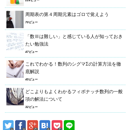
228ビュー
周期表の第４周期元素はゴロで覚えよう
70ビュー
「数Ⅲは難しい」と感じている人が知っておき
たい勉強法
47ビュー
これでわかる！数列のシグマΣの計算方法を徹
底解説
45ビュー
どこよりもよくわかるフィボナッチ数列の一般
項の解法について
32ビュー
0
0
0