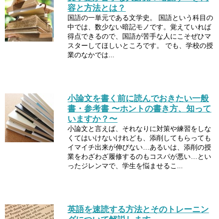
容と方法とは？
国語の一単元である文学史。 国語という科目の
中では、数少ない暗記モノです。覚えていれば
得点できるので、国語が苦手な人にこそぜひマ
スターしてほしいところです。 でも、学校の授
業のなかでは...
小論文を書く前に読んでおきたい一般
書・参考書 〜ホントの書き方、知って
いますか？〜
小論文と言えば、それなりに対策や練習をしな
くてはいけないけれども、添削してもらっても
イマイチ出来が伸びない…あるいは、添削の授
業をわざわざ履修するのもコスパが悪い…とい
ったジレンマで、学生を悩ませるこ...
英語を速読する方法とそのトレーニン