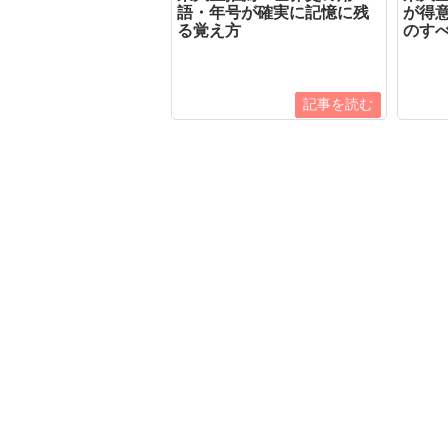
語・年号が確実に記憶に残
が得
る覚え方
のす
記事を読む